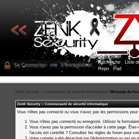
Recherche
Liste 
Repo
Pad
ZenK-Security :: Communauté de sécurité informatique
/
Message du for
ZenK-Security :: Communauté de sécurité informatique
Vous n'êtes pas connecté ou vous n'avez pas les permissions pour a
Vous n'êtes pas connecté ou enregistré. Utilisez le formulai
Vous n'avez pas la permission d'accéder à cette page. Êtes-v
l'accès est contrôlé ? Consultez les règles du forum pour voi
Votre compte a été désactivé par l'Administration ou est en a