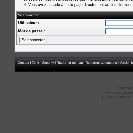
Vous avez accédé à cette page directement au lieu d'utiliser 
Se connecter
Utilisateur :
Mot de passe :
Contact
|
Zenk - Security
|
Retourner en haut
|
Retourner au contenu
|
Version b
Moteur
My
Theme
duepuntoze
Creative Commons 3.