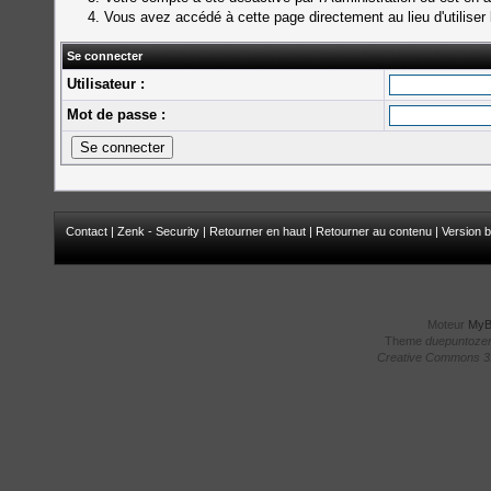
Vous avez accédé à cette page directement au lieu d'utiliser 
Se connecter
Utilisateur :
Mot de passe :
Contact
|
Zenk - Security
|
Retourner en haut
|
Retourner au contenu
|
Version b
Moteur
My
Theme
duepuntoze
Creative Commons 3.