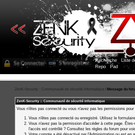
Recherche
Liste 
Repo
Pad
ZenK-Security :: Communauté de sécurité informatique
/
Message du for
ZenK-Security :: Communauté de sécurité informatique
Vous n'êtes pas connecté ou vous n'avez pas les permissions pour a
Vous n'êtes pas connecté ou enregistré. Utilisez le formulai
Vous n'avez pas la permission d'accéder à cette page. Êtes-v
l'accès est contrôlé ? Consultez les règles du forum pour voi
Votre compte a été désactivé par l'Administration ou est en a