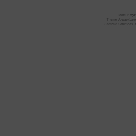
Moteur
My
Theme
duepuntoze
Creative Commons 3.