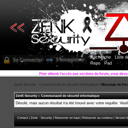
Recherche
Liste 
Repo
Pad
Pour obtenir l'accès aux sections du forum, vous deve
ZenK-Security :: Communauté de sécurité informatique
/
Message du for
ZenK-Security :: Communauté de sécurité informatique
Désolé, mais aucun résultat n'a été trouvé avec votre requête. Veuil
Contact
|
Zenk - Security
|
Retourner en haut
|
Retourner au contenu
|
Version b