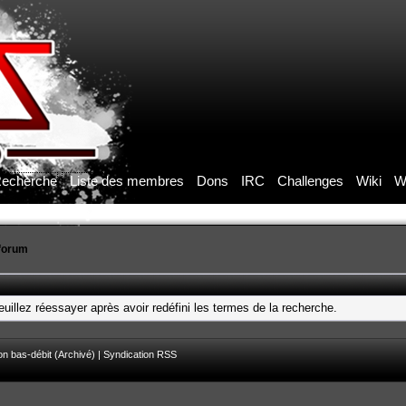
echerche
Liste des membres
Dons
IRC
Challenges
Wiki
W
forum
uillez réessayer après avoir redéfini les termes de la recherche.
on bas-débit (Archivé)
|
Syndication RSS