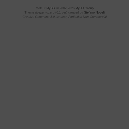
Moteur
MyBB
, © 2002-2026
MyBB Group
Theme
duepuntozero
(0.1 ver) created by
Stefano Novelli
Creative Commons 3.0 License, Attribution Non-Commercial