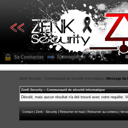
R
ZenK-Security :: Communauté de sécurité informatique
/
Message du 
ZenK-Security :: Communauté de sécurité informatique
Désolé, mais aucun résultat n'a été trouvé avec votre requête. Ve
Contact
|
Zenk - Security
|
Retourner en haut
|
Retourner au contenu
|
Versi