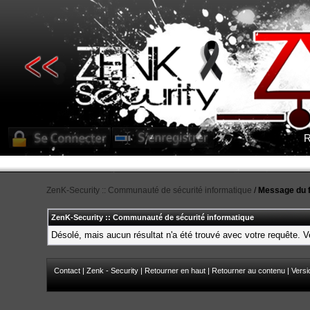
R
ZenK-Security :: Communauté de sécurité informatique
/
Message du 
ZenK-Security :: Communauté de sécurité informatique
Désolé, mais aucun résultat n'a été trouvé avec votre requête. Ve
Contact
|
Zenk - Security
|
Retourner en haut
|
Retourner au contenu
|
Versi