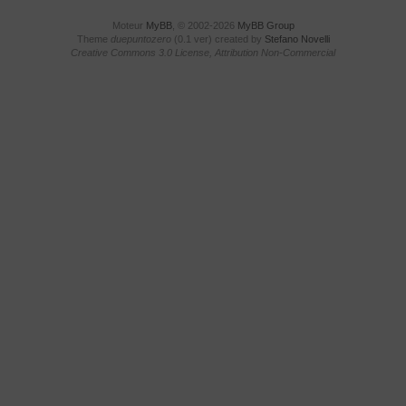
Moteur
MyBB
, © 2002-2026
MyBB Group
Theme
duepuntozero
(0.1 ver) created by
Stefano Novelli
Creative Commons 3.0 License, Attribution Non-Commercial