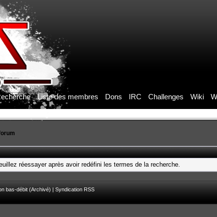
echerche
Liste des membres
Dons
IRC
Challenges
Wiki
W
forum
uillez réessayer après avoir redéfini les termes de la recherche.
on bas-débit (Archivé)
|
Syndication RSS