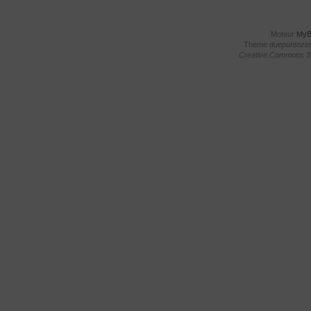
Moteur
My
Theme
duepuntoze
Creative Commons 3.