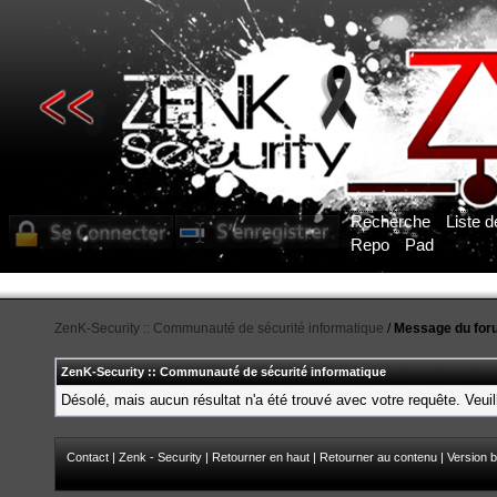
Recherche
Liste 
Repo
Pad
ZenK-Security :: Communauté de sécurité informatique
/
Message du for
ZenK-Security :: Communauté de sécurité informatique
Désolé, mais aucun résultat n'a été trouvé avec votre requête. Veuil
Contact
|
Zenk - Security
|
Retourner en haut
|
Retourner au contenu
|
Version b