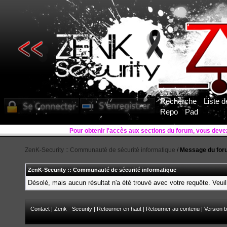
Recherche
Liste 
Repo
Pad
ZenK-Security :: Communauté de sécurité informatique
/
Message du for
ZenK-Security :: Communauté de sécurité informatique
Désolé, mais aucun résultat n'a été trouvé avec votre requête. Veuil
Contact
|
Zenk - Security
|
Retourner en haut
|
Retourner au contenu
|
Version b