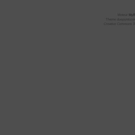
Moteur
My
Theme
duepuntoze
Creative Commons 3.