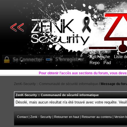
Recherche
Liste 
Repo
Pad
ZenK-Security :: Communauté de sécurité informatique
/
Message du for
ZenK-Security :: Communauté de sécurité informatique
Désolé, mais aucun résultat n'a été trouvé avec votre requête. Veuil
Contact
|
Zenk - Security
|
Retourner en haut
|
Retourner au contenu
|
Version b