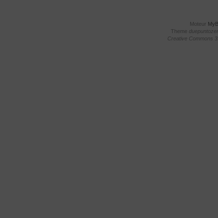
Moteur
My
Theme
duepuntoze
Creative Commons 3.