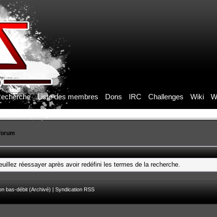
echerche
Liste des membres
Dons
IRC
Challenges
Wiki
W
forum
uillez réessayer après avoir redéfini les termes de la recherche.
on bas-débit (Archivé)
|
Syndication RSS