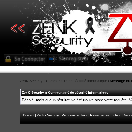
R
ZenK-Security :: Communauté de sécurité informatique
/
Message du 
ZenK-Security :: Communauté de sécurité informatique
Désolé, mais aucun résultat n'a été trouvé avec votre requête. Ve
Contact
|
Zenk - Security
|
Retourner en haut
|
Retourner au contenu
|
Versi