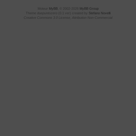
Moteur
MyBB
, © 2002-2026
MyBB Group
Theme
duepuntozero
(0.1 ver) created by
Stefano Novelli
Creative Commons 3.0 License, Attribution Non-Commercial