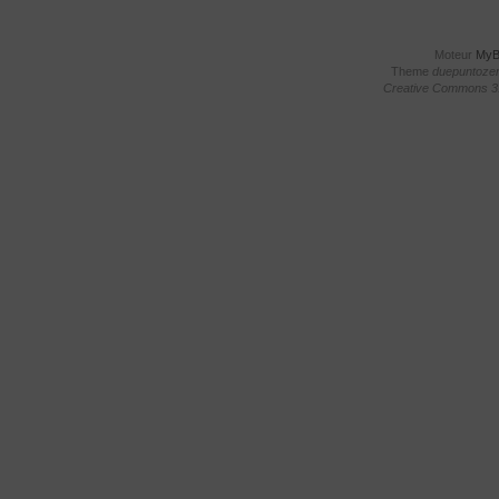
Moteur
My
Theme
duepuntoze
Creative Commons 3.