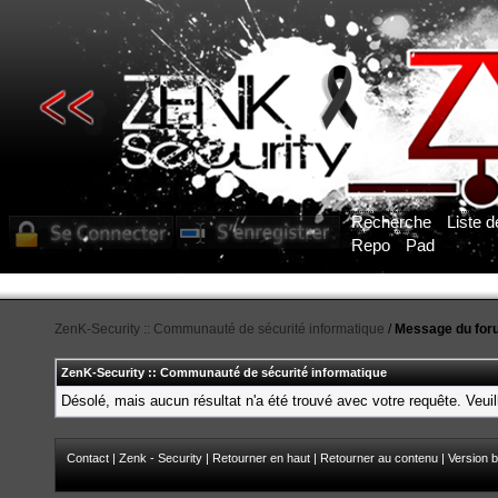
Recherche
Liste 
Repo
Pad
ZenK-Security :: Communauté de sécurité informatique
/
Message du for
ZenK-Security :: Communauté de sécurité informatique
Désolé, mais aucun résultat n'a été trouvé avec votre requête. Veuil
Contact
|
Zenk - Security
|
Retourner en haut
|
Retourner au contenu
|
Version b