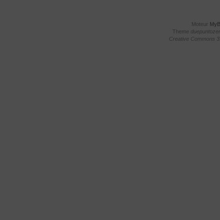
Moteur
My
Theme
duepuntoze
Creative Commons 3.