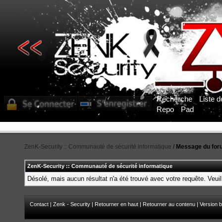
Recherche
Liste 
Repo
Pad
ZenK-Security :: Communauté de sécurité informatique
/
Message du for
ZenK-Security :: Communauté de sécurité informatique
Désolé, mais aucun résultat n'a été trouvé avec votre requête. Veuil
Contact
|
Zenk - Security
|
Retourner en haut
|
Retourner au contenu
|
Version b