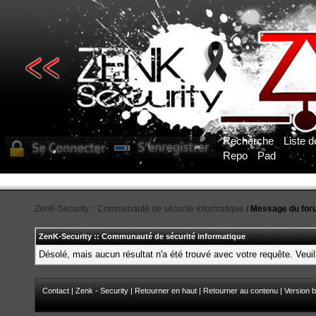
Recherche
Liste 
Repo
Pad
ZenK-Security :: Communauté de sécurité informatique
/
Message du for
ZenK-Security :: Communauté de sécurité informatique
Désolé, mais aucun résultat n'a été trouvé avec votre requête. Veuil
Contact
|
Zenk - Security
|
Retourner en haut
|
Retourner au contenu
|
Version b