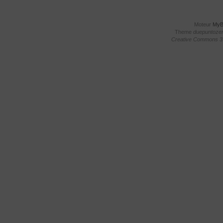
Moteur
My
Theme
duepuntoze
Creative Commons 3.