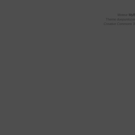
Moteur
My
Theme
duepuntoze
Creative Commons 3.