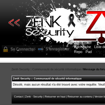
Recherche
Liste 
Repo
Pad
ZenK-Security :: Communauté de sécurité informatique
/
Message du for
ZenK-Security :: Communauté de sécurité informatique
Désolé, mais aucun résultat n'a été trouvé avec votre requête. Veuil
Contact
|
Zenk - Security
|
Retourner en haut
|
Retourner au contenu
|
Version b