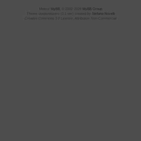
Moteur
MyBB
, © 2002-2026
MyBB Group
Theme
duepuntozero
(0.1 ver) created by
Stefano Novelli
Creative Commons 3.0 License, Attribution Non-Commercial