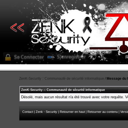
R
ZenK-Security :: Communauté de sécurité informatique
/
Message du 
ZenK-Security :: Communauté de sécurité informatique
Désolé, mais aucun résultat n'a été trouvé avec votre requête. Ve
Contact
|
Zenk - Security
|
Retourner en haut
|
Retourner au contenu
|
Versi