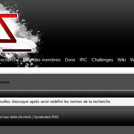
echerche
Liste des membres
Dons
IRC
Challenges
Wiki
W
forum
uillez réessayer après avoir redéfini les termes de la recherche.
on bas-débit (Archivé)
|
Syndication RSS