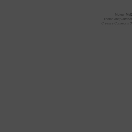
Moteur
My
Theme
duepuntoze
Creative Commons 3.