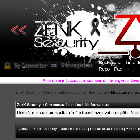
Recherche
Liste 
Repo
Pad
ZenK-Security :: Communauté de sécurité informatique
/
Message du for
ZenK-Security :: Communauté de sécurité informatique
Désolé, mais aucun résultat n'a été trouvé avec votre requête. Veuil
Contact
|
Zenk - Security
|
Retourner en haut
|
Retourner au contenu
|
Version b