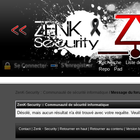
Recherche
Liste 
Repo
Pad
ZenK-Security :: Communauté de sécurité informatique
/
Message du for
ZenK-Security :: Communauté de sécurité informatique
Désolé, mais aucun résultat n'a été trouvé avec votre requête. Veuil
Contact
|
Zenk - Security
|
Retourner en haut
|
Retourner au contenu
|
Version b