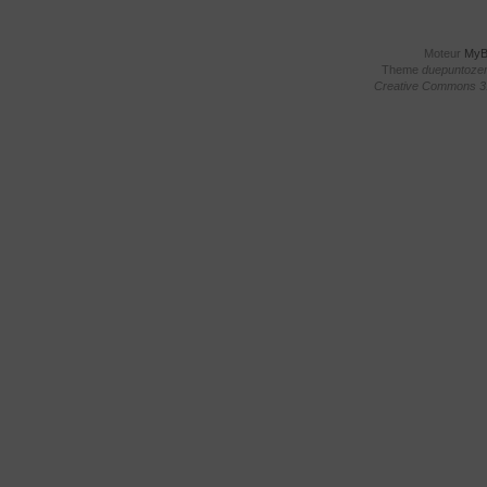
Moteur
My
Theme
duepuntoze
Creative Commons 3.