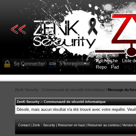
Recherche
Liste 
Repo
Pad
ZenK-Security :: Communauté de sécurité informatique
/
Message du for
ZenK-Security :: Communauté de sécurité informatique
Désolé, mais aucun résultat n'a été trouvé avec votre requête. Veuil
Contact
|
Zenk - Security
|
Retourner en haut
|
Retourner au contenu
|
Version b