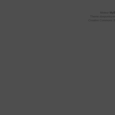
Moteur
My
Theme
duepuntoze
Creative Commons 3.