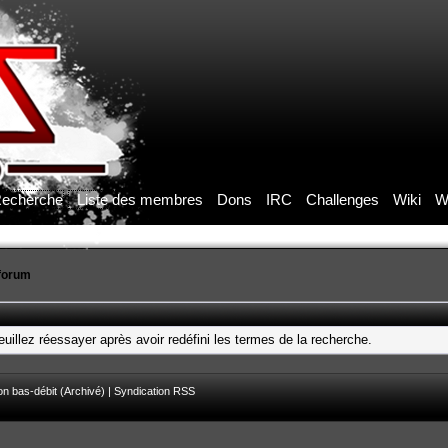
echerche
Liste des membres
Dons
IRC
Challenges
Wiki
W
forum
uillez réessayer après avoir redéfini les termes de la recherche.
on bas-débit (Archivé)
|
Syndication RSS