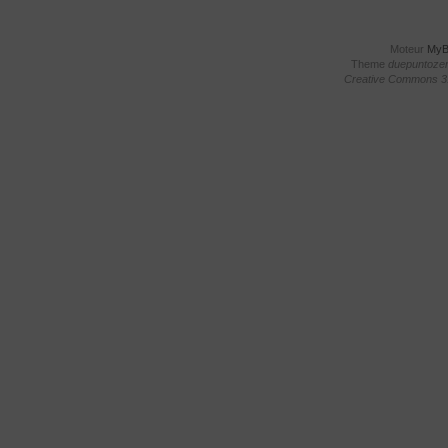
Moteur
My
Theme
duepuntoze
Creative Commons 3.