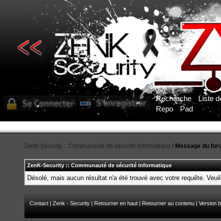
Recherche
Liste 
Repo
Pad
ZenK-Security :: Communauté de sécurité informatique
/
Message du for
ZenK-Security :: Communauté de sécurité informatique
Désolé, mais aucun résultat n'a été trouvé avec votre requête. Veuil
Contact
|
Zenk - Security
|
Retourner en haut
|
Retourner au contenu
|
Version b