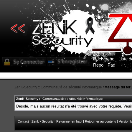
Recherche
Liste 
Repo
Pad
ZenK-Security :: Communauté de sécurité informatique
/
Message du for
ZenK-Security :: Communauté de sécurité informatique
Désolé, mais aucun résultat n'a été trouvé avec votre requête. Veuil
Contact
|
Zenk - Security
|
Retourner en haut
|
Retourner au contenu
|
Version b