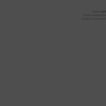
Moteur
My
Theme
duepuntoze
Creative Commons 3.