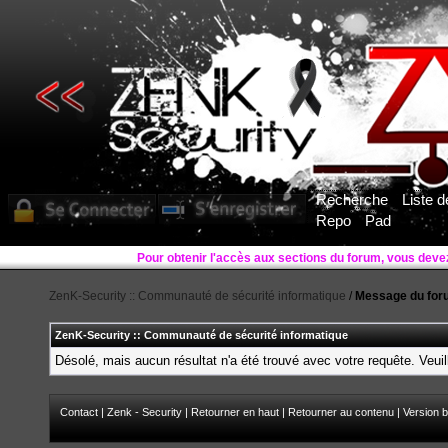
Recherche
Liste 
Repo
Pad
Pour obtenir l'accès aux sections du forum, vous deve
ZenK-Security :: Communauté de sécurité informatique
/
Message du for
ZenK-Security :: Communauté de sécurité informatique
Désolé, mais aucun résultat n'a été trouvé avec votre requête. Veuil
Contact
|
Zenk - Security
|
Retourner en haut
|
Retourner au contenu
|
Version b