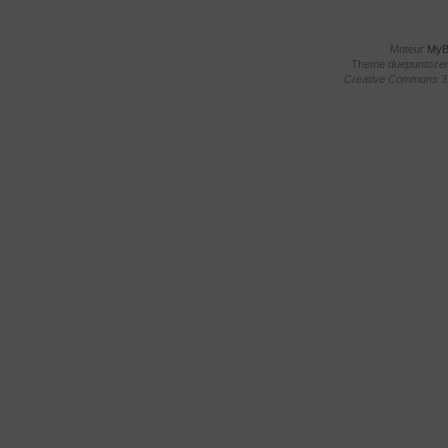
Moteur
My
Theme
duepuntoze
Creative Commons 3.