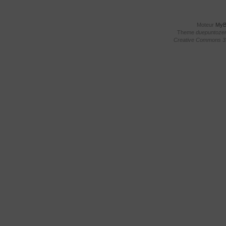
Moteur
My
Theme
duepuntoze
Creative Commons 3.