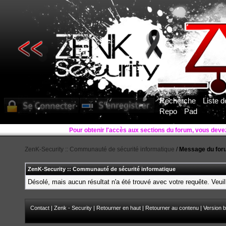
Recherche
Liste 
Repo
Pad
ZenK-Security :: Communauté de sécurité informatique
/
Message du for
ZenK-Security :: Communauté de sécurité informatique
Désolé, mais aucun résultat n'a été trouvé avec votre requête. Veuil
Contact
|
Zenk - Security
|
Retourner en haut
|
Retourner au contenu
|
Version b