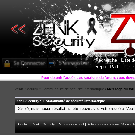
Recherche
Liste 
Repo
Pad
ZenK-Security :: Communauté de sécurité informatique
/
Message du for
ZenK-Security :: Communauté de sécurité informatique
Désolé, mais aucun résultat n'a été trouvé avec votre requête. Veuil
Contact
|
Zenk - Security
|
Retourner en haut
|
Retourner au contenu
|
Version b