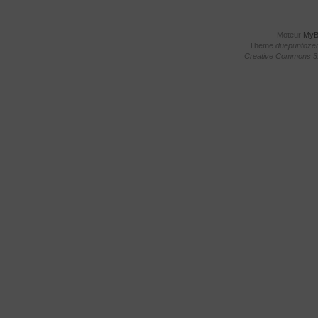
Moteur
My
Theme
duepuntoze
Creative Commons 3.