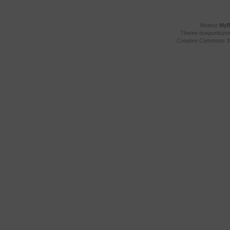
Moteur
My
Theme
duepuntoze
Creative Commons 3.