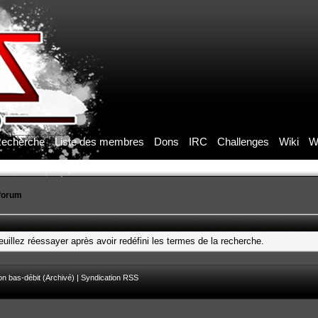
echerche
Liste des membres
Dons
IRC
Challenges
Wiki
W
forum
uillez réessayer après avoir redéfini les termes de la recherche.
on bas-débit (Archivé)
|
Syndication RSS