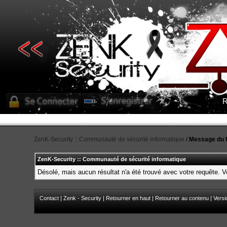
R
ZenK-Security :: Communauté de sécurité informatique
/
Message du 
ZenK-Security :: Communauté de sécurité informatique
Désolé, mais aucun résultat n'a été trouvé avec votre requête. Ve
Contact
|
Zenk - Security
|
Retourner en haut
|
Retourner au contenu
|
Versi