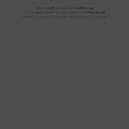
Moteur
MyBB
, © 2002-2026
MyBB Group
Theme
duepuntozero
(0.1 ver) created by
Stefano Novelli
Creative Commons 3.0 License, Attribution Non-Commercial