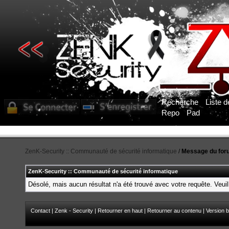
Recherche
Liste 
Repo
Pad
ZenK-Security :: Communauté de sécurité informatique
/
Message du for
ZenK-Security :: Communauté de sécurité informatique
Désolé, mais aucun résultat n'a été trouvé avec votre requête. Veuil
Contact
|
Zenk - Security
|
Retourner en haut
|
Retourner au contenu
|
Version b