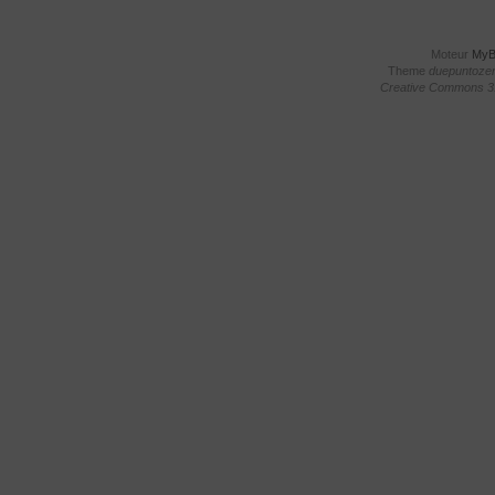
Moteur
My
Theme
duepuntoze
Creative Commons 3.