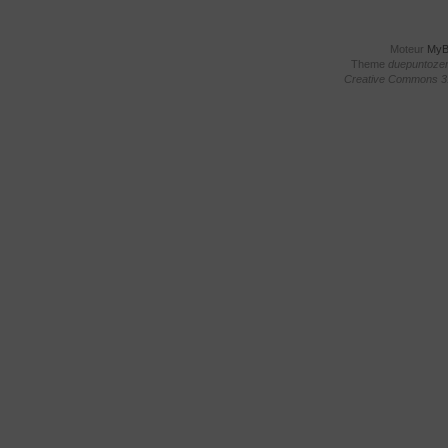
Moteur
My
Theme
duepuntoze
Creative Commons 3.