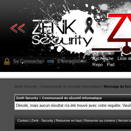
Recherche
Liste 
Repo
Pad
ZenK-Security :: Communauté de sécurité informatique
/
Message du for
ZenK-Security :: Communauté de sécurité informatique
Désolé, mais aucun résultat n'a été trouvé avec votre requête. Veuil
Contact
|
Zenk - Security
|
Retourner en haut
|
Retourner au contenu
|
Version b