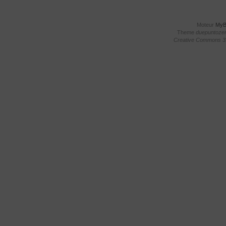
Moteur
My
Theme
duepuntoze
Creative Commons 3.