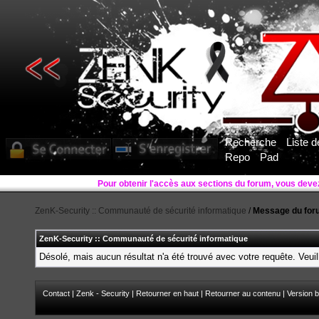
Recherche
Liste 
Repo
Pad
ZenK-Security :: Communauté de sécurité informatique
/
Message du for
ZenK-Security :: Communauté de sécurité informatique
Désolé, mais aucun résultat n'a été trouvé avec votre requête. Veuil
Contact
|
Zenk - Security
|
Retourner en haut
|
Retourner au contenu
|
Version b