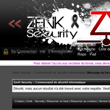
Recherche
Liste 
Repo
Pad
ZenK-Security :: Communauté de sécurité informatique
/
Message du for
ZenK-Security :: Communauté de sécurité informatique
Désolé, mais aucun résultat n'a été trouvé avec votre requête. Veuil
Contact
|
Zenk - Security
|
Retourner en haut
|
Retourner au contenu
|
Version b