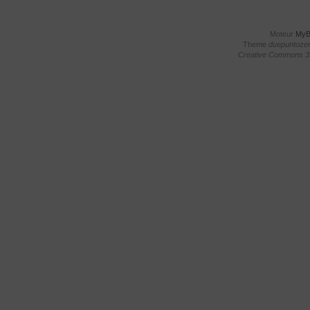
Moteur
My
Theme
duepuntoze
Creative Commons 3.