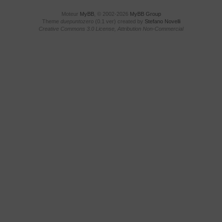
Moteur
MyBB
, © 2002-2026
MyBB Group
Theme
duepuntozero
(0.1 ver) created by
Stefano Novelli
Creative Commons 3.0 License, Attribution Non-Commercial