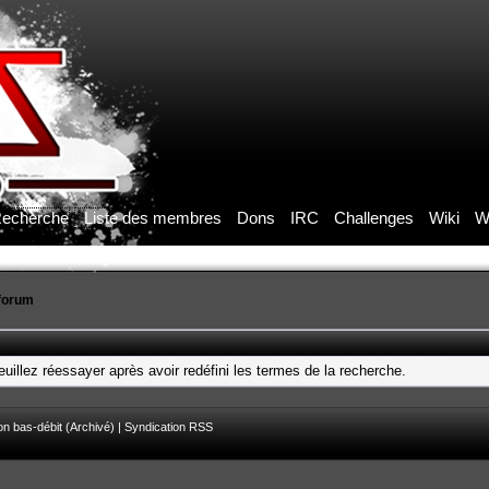
echerche
Liste des membres
Dons
IRC
Challenges
Wiki
W
forum
uillez réessayer après avoir redéfini les termes de la recherche.
on bas-débit (Archivé)
|
Syndication RSS