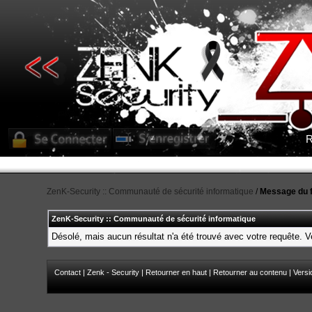
R
ZenK-Security :: Communauté de sécurité informatique
/
Message du 
ZenK-Security :: Communauté de sécurité informatique
Désolé, mais aucun résultat n'a été trouvé avec votre requête. Ve
Contact
|
Zenk - Security
|
Retourner en haut
|
Retourner au contenu
|
Versi