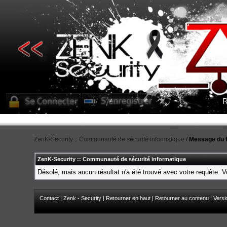
R
ZenK-Security :: Communauté de sécurité informatique
/
Message du 
ZenK-Security :: Communauté de sécurité informatique
Désolé, mais aucun résultat n'a été trouvé avec votre requête. Ve
Contact
|
Zenk - Security
|
Retourner en haut
|
Retourner au contenu
|
Versi