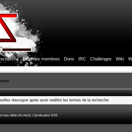
echerche
Liste des membres
Dons
IRC
Challenges
Wiki
W
forum
uillez réessayer après avoir redéfini les termes de la recherche.
on bas-débit (Archivé)
|
Syndication RSS