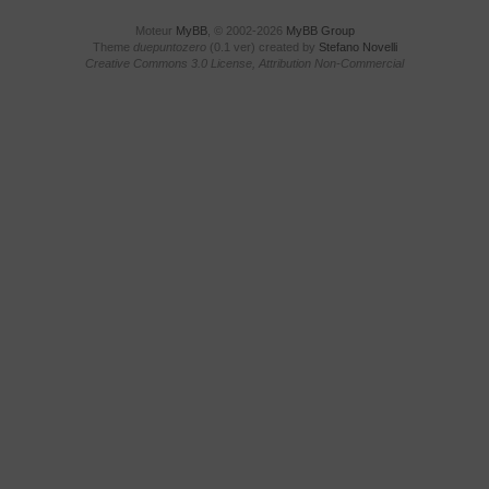
Moteur
MyBB
, © 2002-2026
MyBB Group
Theme
duepuntozero
(0.1 ver) created by
Stefano Novelli
Creative Commons 3.0 License, Attribution Non-Commercial