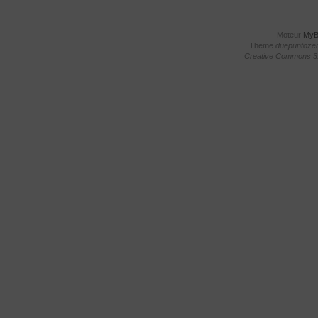
Moteur
My
Theme
duepuntoze
Creative Commons 3.