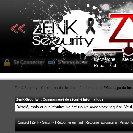
Recherche
Liste 
Repo
Pad
ZenK-Security :: Communauté de sécurité informatique
/
Message du for
ZenK-Security :: Communauté de sécurité informatique
Désolé, mais aucun résultat n'a été trouvé avec votre requête. Veuil
Contact
|
Zenk - Security
|
Retourner en haut
|
Retourner au contenu
|
Version b