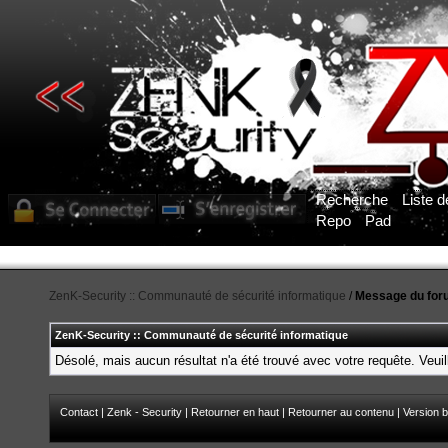
Recherche
Liste 
Repo
Pad
ZenK-Security :: Communauté de sécurité informatique
/
Message du for
ZenK-Security :: Communauté de sécurité informatique
Désolé, mais aucun résultat n'a été trouvé avec votre requête. Veuil
Contact
|
Zenk - Security
|
Retourner en haut
|
Retourner au contenu
|
Version b