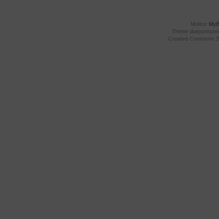
Moteur
My
Theme
duepuntoze
Creative Commons 3.