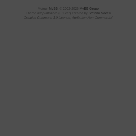
Moteur
MyBB
, © 2002-2026
MyBB Group
Theme
duepuntozero
(0.1 ver) created by
Stefano Novelli
Creative Commons 3.0 License, Attribution Non-Commercial