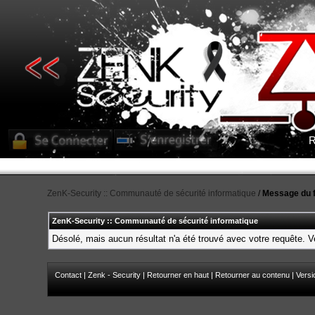
R
ZenK-Security :: Communauté de sécurité informatique
/
Message du 
ZenK-Security :: Communauté de sécurité informatique
Désolé, mais aucun résultat n'a été trouvé avec votre requête. Ve
Contact
|
Zenk - Security
|
Retourner en haut
|
Retourner au contenu
|
Versi