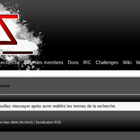
echerche
Liste des membres
Dons
IRC
Challenges
Wiki
W
forum
uillez réessayer après avoir redéfini les termes de la recherche.
on bas-débit (Archivé)
|
Syndication RSS