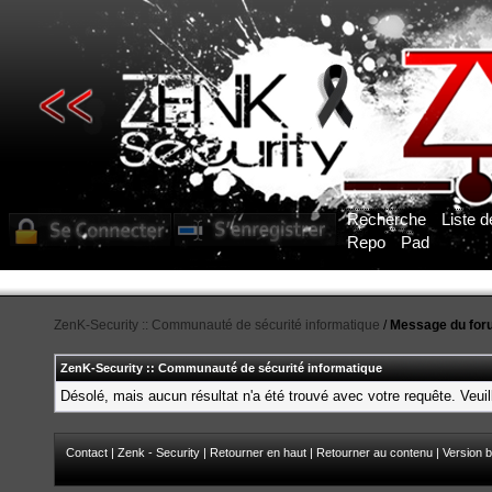
Recherche
Liste 
Repo
Pad
ZenK-Security :: Communauté de sécurité informatique
/
Message du for
ZenK-Security :: Communauté de sécurité informatique
Désolé, mais aucun résultat n'a été trouvé avec votre requête. Veuil
Contact
|
Zenk - Security
|
Retourner en haut
|
Retourner au contenu
|
Version b