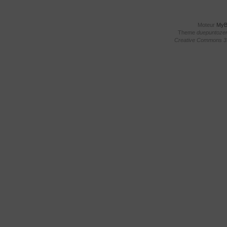
Moteur
My
Theme
duepuntoze
Creative Commons 3.