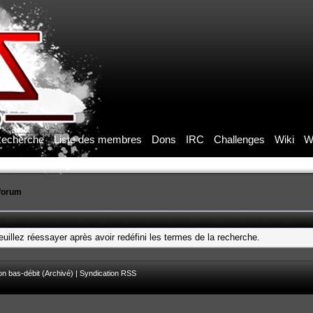
echerche
Liste des membres
Dons
IRC
Challenges
Wiki
W
forum
uillez réessayer après avoir redéfini les termes de la recherche.
on bas-débit (Archivé)
|
Syndication RSS