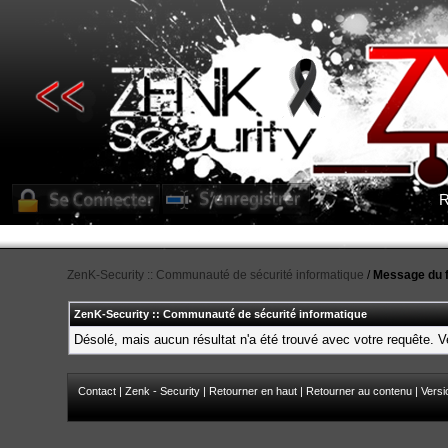
R
ZenK-Security :: Communauté de sécurité informatique
/
Message du 
ZenK-Security :: Communauté de sécurité informatique
Désolé, mais aucun résultat n'a été trouvé avec votre requête. Ve
Contact
|
Zenk - Security
|
Retourner en haut
|
Retourner au contenu
|
Versi