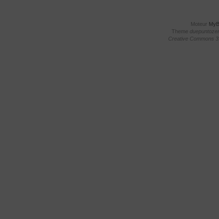
Moteur
My
Theme
duepuntoze
Creative Commons 3.