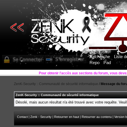
Recherche
Liste 
Repo
Pad
Pour obtenir l'accès aux sections du forum, vous deve
ZenK-Security :: Communauté de sécurité informatique
/
Message du for
ZenK-Security :: Communauté de sécurité informatique
Désolé, mais aucun résultat n'a été trouvé avec votre requête. Veuil
Contact
|
Zenk - Security
|
Retourner en haut
|
Retourner au contenu
|
Version b