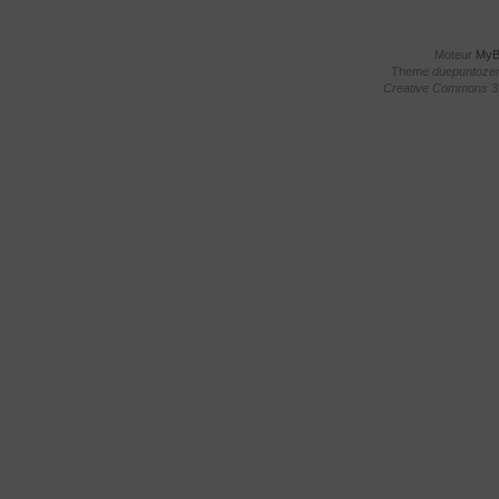
Moteur
My
Theme
duepuntoze
Creative Commons 3.