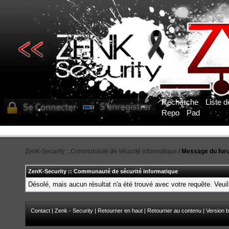
Recherche
Liste 
Repo
Pad
ZenK-Security :: Communauté de sécurité informatique
/
Message du for
ZenK-Security :: Communauté de sécurité informatique
Désolé, mais aucun résultat n'a été trouvé avec votre requête. Veuil
Contact
|
Zenk - Security
|
Retourner en haut
|
Retourner au contenu
|
Version b