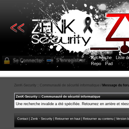
Recherche
Liste 
Repo
Pad
ZenK-Security :: Communauté de sécurité informatique
/
Message du for
ZenK-Security :: Communauté de sécurité informatique
Une recherche invalide a été spécifiée. Retournez en arrière et rée
Contact
|
Zenk - Security
|
Retourner en haut
|
Retourner au contenu
|
Version b