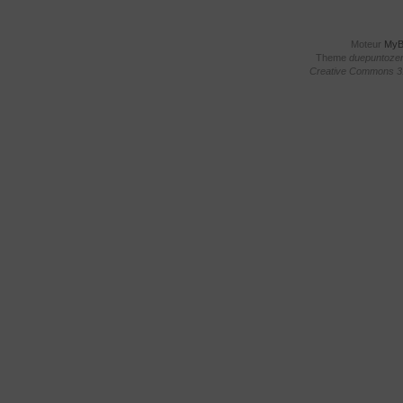
Moteur
My
Theme
duepuntoze
Creative Commons 3.