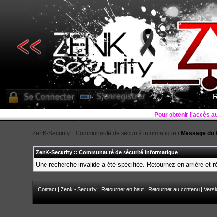
R
Pour obtenir l'accès a
ZenK-Security :: Communauté de sécurité informatique
/
Message du 
ZenK-Security :: Communauté de sécurité informatique
Une recherche invalide a été spécifiée. Retournez en arrière et 
Contact
|
Zenk - Security
|
Retourner en haut
|
Retourner au contenu
|
Versi