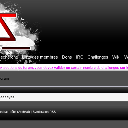
echerche
Liste des membres
Dons
IRC
Challenges
Wiki
W
ux sections du forum, vous devez valider un certain nombre de challenges sur 
forum
réessayez.
on bas-débit (Archivé)
|
Syndication RSS