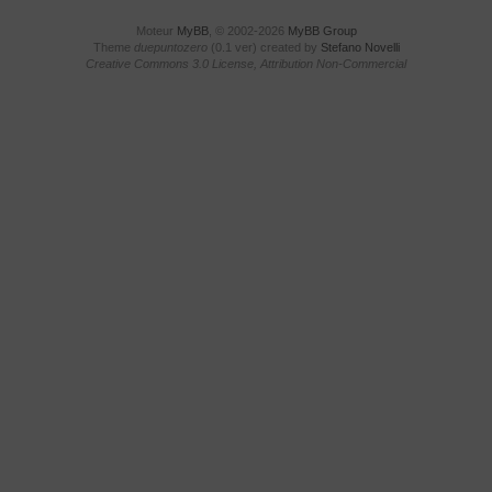
Moteur
MyBB
, © 2002-2026
MyBB Group
Theme
duepuntozero
(0.1 ver) created by
Stefano Novelli
Creative Commons 3.0 License, Attribution Non-Commercial