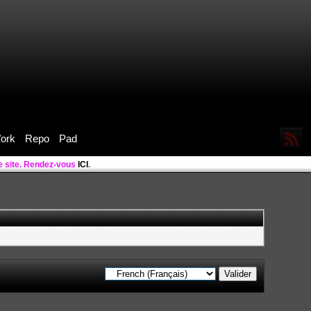
ork
Repo
Pad
le site. Rendez-vous
ICI
.