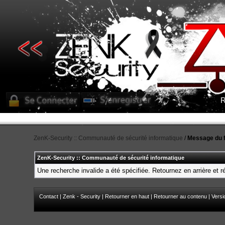
R
ZenK-Security :: Communauté de sécurité informatique
/
Message du 
ZenK-Security :: Communauté de sécurité informatique
Une recherche invalide a été spécifiée. Retournez en arrière et 
Contact
|
Zenk - Security
|
Retourner en haut
|
Retourner au contenu
|
Versi