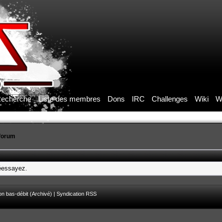
echerche
Liste des membres
Dons
IRC
Challenges
Wiki
W
forum
réessayez.
on bas-débit (Archivé)
|
Syndication RSS