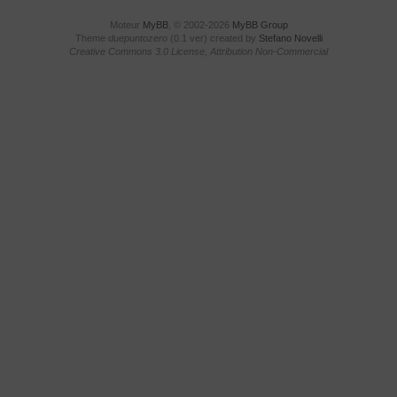
Moteur
MyBB
, © 2002-2026
MyBB Group
Theme
duepuntozero
(0.1 ver) created by
Stefano Novelli
Creative Commons 3.0 License, Attribution Non-Commercial