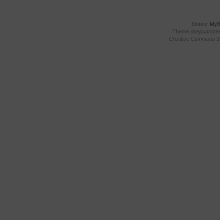
Moteur
My
Theme
duepuntoze
Creative Commons 3.