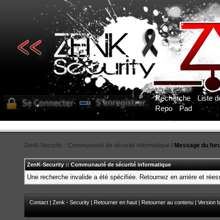
Recherche
Liste 
Repo
Pad
ZenK-Security :: Communauté de sécurité informatique
/
Message du for
ZenK-Security :: Communauté de sécurité informatique
Une recherche invalide a été spécifiée. Retournez en arrière et rée
Contact
|
Zenk - Security
|
Retourner en haut
|
Retourner au contenu
|
Version b