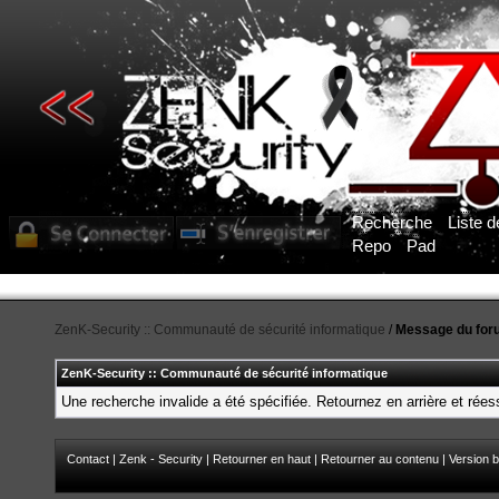
Recherche
Liste 
Repo
Pad
Pour obtenir l'accès aux sections du forum, vous deve
ZenK-Security :: Communauté de sécurité informatique
/
Message du for
ZenK-Security :: Communauté de sécurité informatique
Une recherche invalide a été spécifiée. Retournez en arrière et rée
Contact
|
Zenk - Security
|
Retourner en haut
|
Retourner au contenu
|
Version b