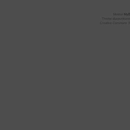
Moteur
My
Theme
duepuntoze
Creative Commons 3.