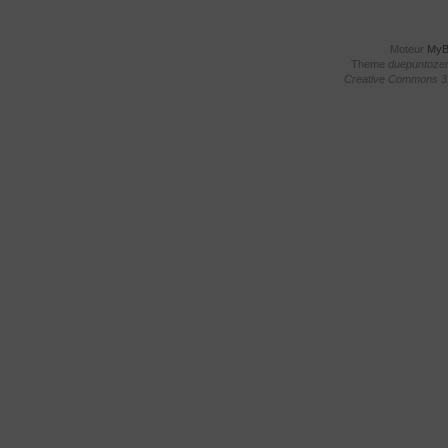
Moteur
My
Theme
duepuntoze
Creative Commons 3.