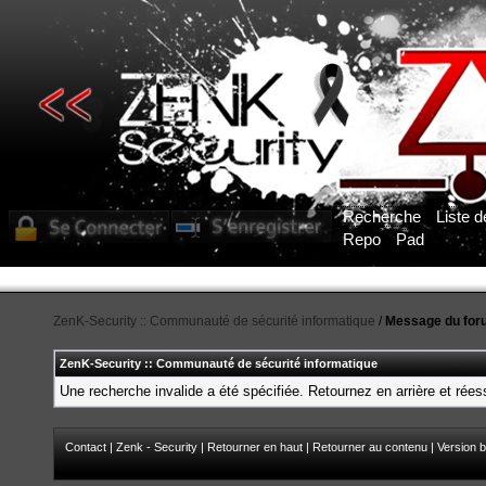
Recherche
Liste 
Repo
Pad
ZenK-Security :: Communauté de sécurité informatique
/
Message du for
ZenK-Security :: Communauté de sécurité informatique
Une recherche invalide a été spécifiée. Retournez en arrière et rée
Contact
|
Zenk - Security
|
Retourner en haut
|
Retourner au contenu
|
Version b