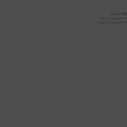
Moteur
My
Theme
duepuntoze
Creative Commons 3.