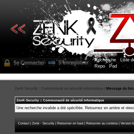
Recherche
Liste 
Repo
Pad
ZenK-Security :: Communauté de sécurité informatique
/
Message du for
ZenK-Security :: Communauté de sécurité informatique
Une recherche invalide a été spécifiée. Retournez en arrière et rée
Contact
|
Zenk - Security
|
Retourner en haut
|
Retourner au contenu
|
Version b