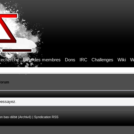
echerche
Liste des membres
Dons
IRC
Challenges
Wiki
W
forum
réessayez.
on bas-débit (Archivé)
|
Syndication RSS