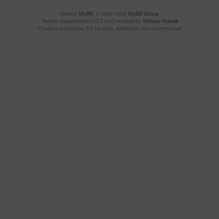
Moteur
MyBB
, © 2002-2026
MyBB Group
Theme
duepuntozero
(0.1 ver) created by
Stefano Novelli
Creative Commons 3.0 License, Attribution Non-Commercial