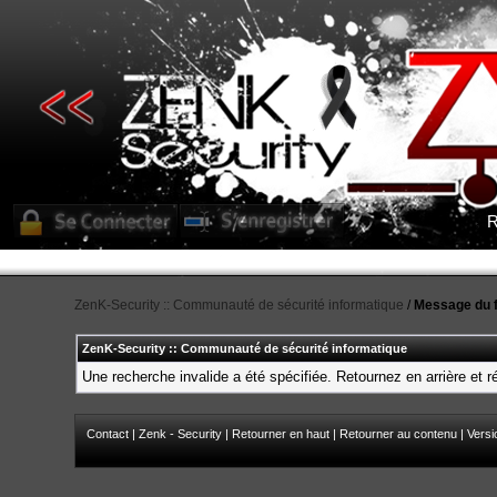
R
ZenK-Security :: Communauté de sécurité informatique
/
Message du 
ZenK-Security :: Communauté de sécurité informatique
Une recherche invalide a été spécifiée. Retournez en arrière et 
Contact
|
Zenk - Security
|
Retourner en haut
|
Retourner au contenu
|
Versi