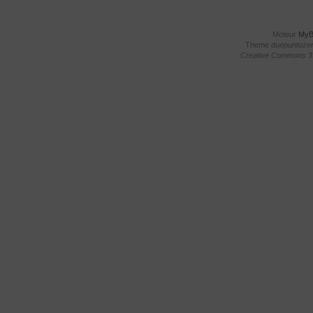
Moteur
My
Theme
duepuntoze
Creative Commons 3.