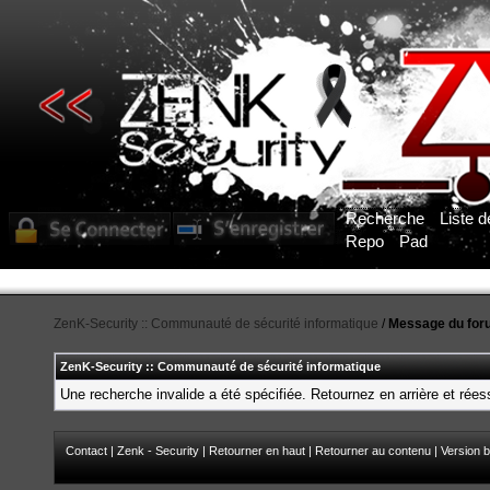
Recherche
Liste 
Repo
Pad
ZenK-Security :: Communauté de sécurité informatique
/
Message du for
ZenK-Security :: Communauté de sécurité informatique
Une recherche invalide a été spécifiée. Retournez en arrière et rée
Contact
|
Zenk - Security
|
Retourner en haut
|
Retourner au contenu
|
Version b