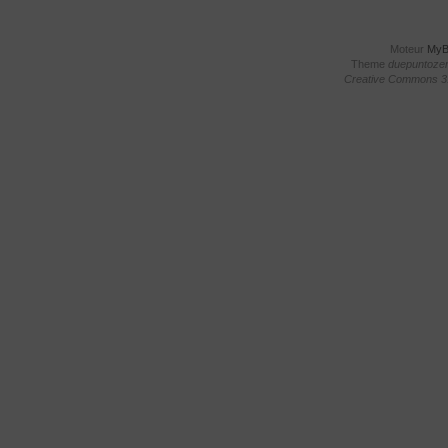
Moteur
My
Theme
duepuntoze
Creative Commons 3.