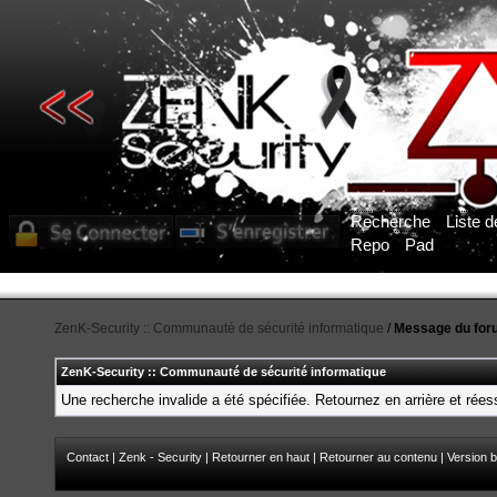
Recherche
Liste 
Repo
Pad
ZenK-Security :: Communauté de sécurité informatique
/
Message du for
ZenK-Security :: Communauté de sécurité informatique
Une recherche invalide a été spécifiée. Retournez en arrière et rée
Contact
|
Zenk - Security
|
Retourner en haut
|
Retourner au contenu
|
Version b