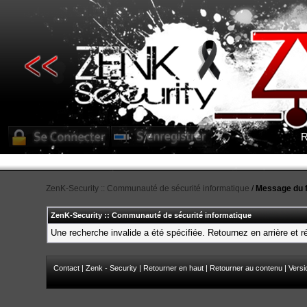
R
ZenK-Security :: Communauté de sécurité informatique
/
Message du 
ZenK-Security :: Communauté de sécurité informatique
Une recherche invalide a été spécifiée. Retournez en arrière et 
Contact
|
Zenk - Security
|
Retourner en haut
|
Retourner au contenu
|
Versi