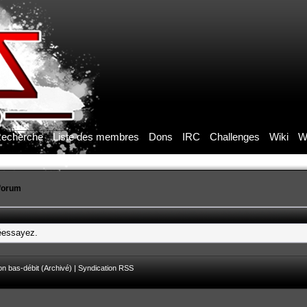
echerche
Liste des membres
Dons
IRC
Challenges
Wiki
W
forum
réessayez.
on bas-débit (Archivé)
|
Syndication RSS