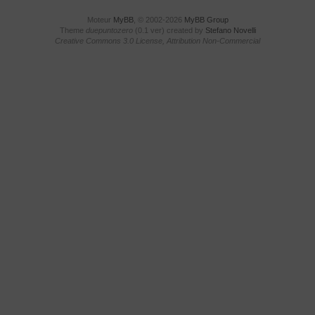
Moteur
MyBB
, © 2002-2026
MyBB Group
Theme
duepuntozero
(0.1 ver) created by
Stefano Novelli
Creative Commons 3.0 License, Attribution Non-Commercial