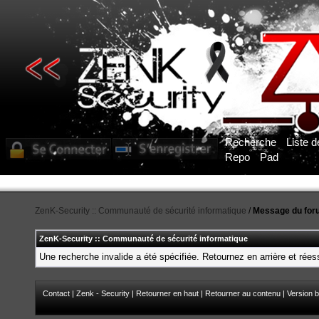
Recherche
Liste 
Repo
Pad
ZenK-Security :: Communauté de sécurité informatique
/
Message du for
ZenK-Security :: Communauté de sécurité informatique
Une recherche invalide a été spécifiée. Retournez en arrière et rée
Contact
|
Zenk - Security
|
Retourner en haut
|
Retourner au contenu
|
Version b