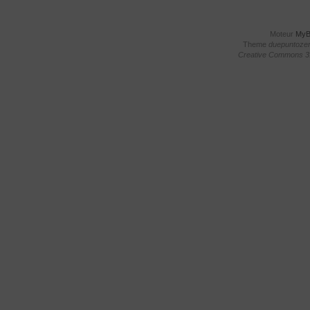
Moteur
My
Theme
duepuntoze
Creative Commons 3.